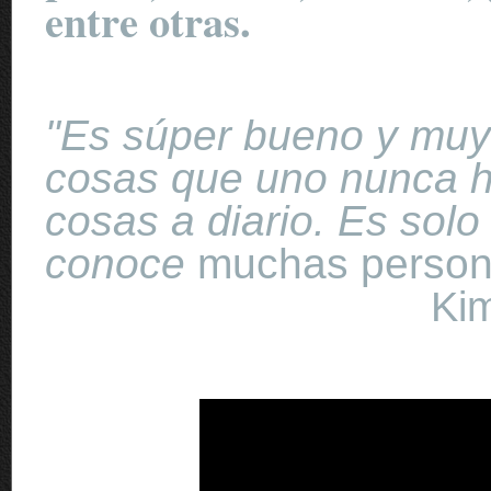
entre otras.
"Es súper bueno y muy
cosas que uno nunca h
cosas a diario. Es so
conoce
muchas person
Kimberly Sot