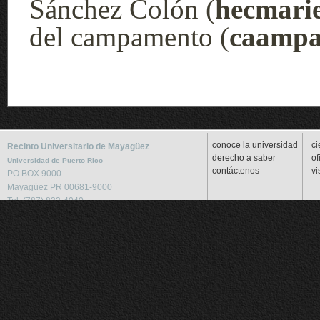
Sánchez Colón (
hecmari
del campamento (
caampa
conoce la universidad
ci
Recinto Universitario de Mayagüez
derecho a saber
of
Universidad de Puerto Rico
contáctenos
vi
PO BOX 9000
Mayagüez PR 00681-9000
Tel: (787) 832-4040