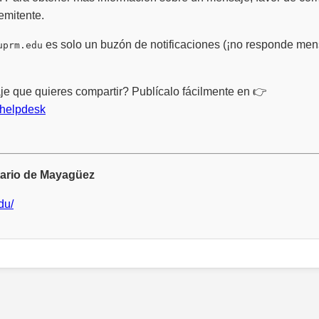
emitente.
es solo un buzón de notificaciones (¡no responde mens
uprm.edu
e que quieres compartir? Publícalo fácilmente en 👉
/helpdesk
tario de Mayagüez
du/