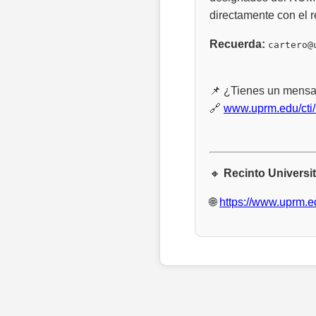
directamente con el r
Recuerda:
cartero@
📌 ¿Tienes un mensaj
🔗
www.uprm.edu/cti
🔸
Recinto Universi
🌐
https://www.uprm.e