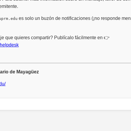
emitente.
es solo un buzón de notificaciones (¡no responde mens
uprm.edu
e que quieres compartir? Publícalo fácilmente en 👉
/helpdesk
tario de Mayagüez
du/