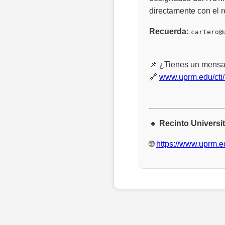
directamente con el r
Recuerda:
cartero@
📌 ¿Tienes un mensaj
🔗
www.uprm.edu/cti
🔸
Recinto Universi
🌐
https://www.uprm.e