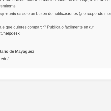
remitente.
es solo un buzón de notificaciones (¡no responde men
@uprm.edu
je que quieres compartir? Publícalo fácilmente en 👉
ti/helpdesk
itario de Mayagüez
.edu/