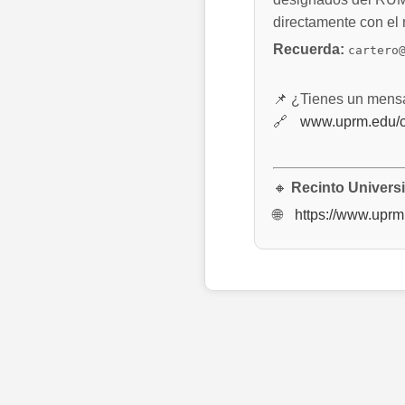
directamente con el 
Recuerda:
cartero
📌 ¿Tienes un mensa
🔗
www.uprm.edu/c
🔸
Recinto Univers
🌐
https://www.uprm