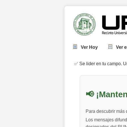
Ver Hoy
Ver 
✅ Se lider en tu campo. 
📢 ¡Manten
Para descubrir más d
Los mensajes difundi
designados del RUM.