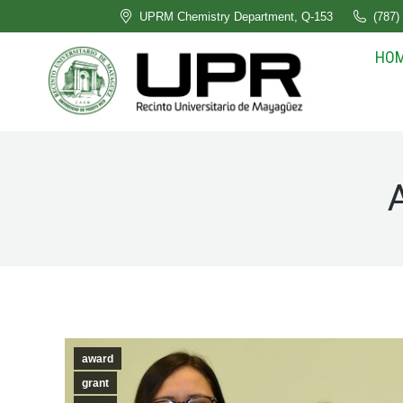
UPRM Chemistry Department, Q-153
(787)
HO
award
grant