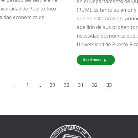
a el pasado semestre en el
en el Departamento de Quí
iversidad de Puerto Rico
(RUM). Es tanto su amor y
esidad económica del
que en esta ocasión, anunc
apellido de sus progenitor
necesidad económica que 
Universidad de Puerto Rico
Read more
←
1
…
29
30
31
32
33