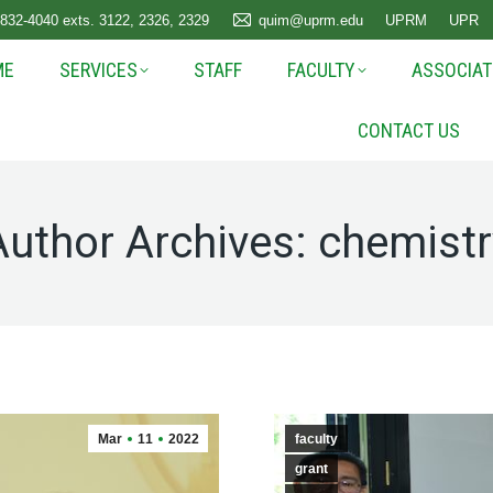
 832-4040 exts. 3122, 2326, 2329
quim@uprm.edu
UPRM
UPR
ME
SERVICES
STAFF
FACULTY
ASSOCIAT
CONTACT US
Author Archives:
chemistr
Mar
11
2022
faculty
grant