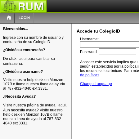
LOGIN
Bienvenidos...
Accede tu ColegioID
Ingrese con su nombre de usuario y
Username:
contraseña de su ColegioID.
¿Olvidó su contraseña?
Password:
De click
aqui
para cambiar su
Acceder este servicio implica que 
contraseña.
según establecidos por la política i
los recursos electrónicos. Para más
¿Olvidó su username?
de políticas
.
Visite nuestro help desk en Monzon
Change Language
.
107B o llame nuestra línea de ayuda
al 787-832-4040 ext 3331.
¿Necesita Ayuda?
Visite nuestra página de ayuda
aqui
.
Aun necesita ayuda? Visite nuestro
help desk en Monzon 107B o llame
nuestra linea de ayuda al 787-832-
4040 ext 3331.