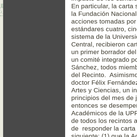
En particular, la cart
la Fundación Nacional 
acciones tomadas por l
estándares cuatro, ci
sistema de la Univers
Central, recibieron c
un primer borrador del
un comité integrado po
Sánchez, todos miemb
del Recinto. Asimismo,
doctor Félix Fernánde
Artes y Ciencias, un 
principios del mes de 
entonces se desempeñ
Académicos de la UPR
de todos los recintos 
de responder la carta 
siguiente: (1) que la 