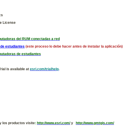
cs
te License
mputadoras del RUM conectadas a red
 de estudiantes
(este proceso lo debe hacer antes de instalar la aplicación)
putadoras de estudiantes
ial is available at
esri.com/trialhelp
.
 los productos visite
:
http://www.esri.com/
y
http://www.gmtgis.com/