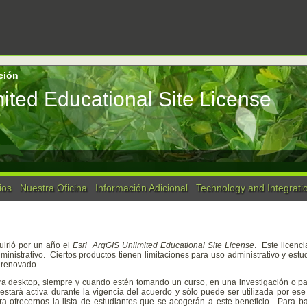
ción
ited Educational Site License
ios
Nuestra Oficina
Información Adicional
Technology and Integrati
uirió por un año el
Esri ArgGIS Unlimited Educational
Site License
. Este licenc
inistrativo. Ciertos productos tienen limitaciones para uso administrativo y estu
 renovado.
a desktop, siempre y cuando estén tomando un curso, en una investigación o p
estará activa durante la vigencia del acuerdo y sólo puede ser utilizada por ese 
a ofrecernos la lista de estudiantes que se acogerán a este beneficio. Para b