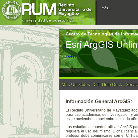
más...
Centro de Tecnologías de Informa
Esri ArgGIS Unlim
Tweet
Mas Utilizados
CTI Help Desk
Servic
Información General ArcGIS:
El Recinto Universitario de Mayaguez adq
para uso académico, de investigación y adm
es de noviembre a noviembre de cada año
Los estudiantes pueden utilizar
ArcGIS
par
requiera el uso del mismo. Dicha licencia 
profesor debe comunicarse con el CTI par