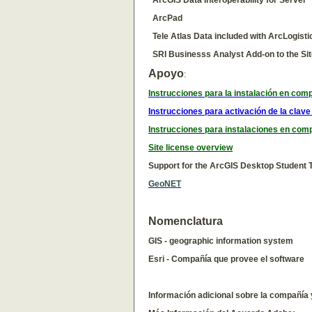
ArcGIS Data Interoperability for Server
ArcPad
Tele Atlas Data included with ArcLogisti
SRI Businesss Analyst Add
‐
on to the Si
Apoyo
:
Instrucciones para la instalación en co
Instrucciones para activación de la clave
Instrucciones para instalaciones en com
Site license overview
Support for the ArcGIS Desktop Student Tr
GeoNET
Nomenclatura
GIS - geographic information system
Esri - Compañía que provee el software
Información adicional sobre la compañía y