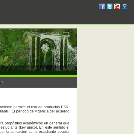
RUM
RUM
RUM
R
en
en
en
en
facebook
twitter
YouTube
iTunes
on
iamiento permite el uso de productos ESRI
diantil. El periodo de vigencia del acuerdo
ara propósitos académicos en general que
estudiante (key único). En este sentido el
ajar la aplicación como estudiante acceda