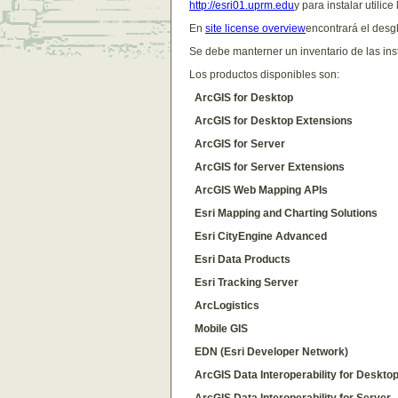
http://esri01.uprm.edu
y para instalar utilic
En
site license overview
encontrará el desg
Se debe manterner un inventario de las inst
Los productos disponibles son:
ArcGIS for Desktop
ArcGIS for Desktop Extensions
ArcGIS for Server
ArcGIS for Server Extensions
ArcGIS Web Mapping APIs
Esri Mapping and Charting Solutions
Esri CityEngine Advanced
Esri Data Products
Esri Tracking Server
ArcLogistics
Mobile GIS
EDN (Esri Developer Network)
ArcGIS Data Interoperability for Deskto