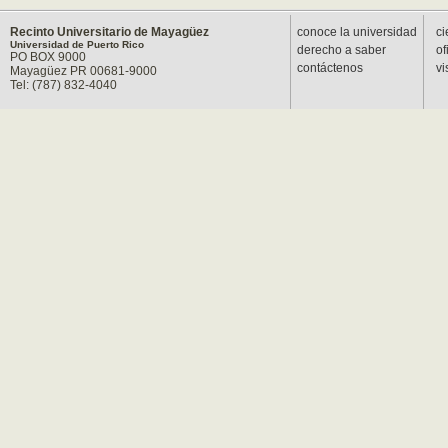
Recinto Universitario de Mayagüez
conoce la universidad
ci
Universidad de Puerto Rico
derecho a saber
of
PO BOX 9000
contáctenos
vi
Mayagüez PR 00681-9000
Tel: (787) 832-4040