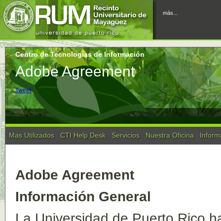
más...
Centro de Tecnologías de Información
Adobe Agreement
Tweet
Mas Utilizados
CTI Help Desk
Servicios
Nuestra Oficina
Inform
Adobe Agreement
Información General
La Universidad de Puerto Rico h