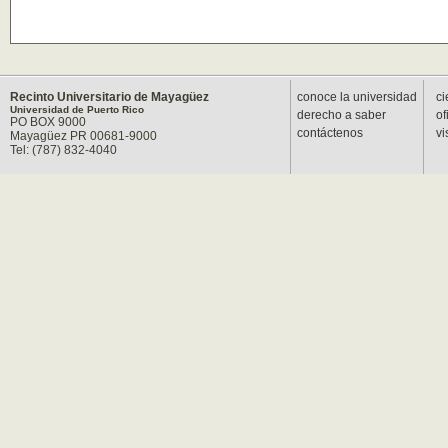
Recinto Universitario de Mayagüez
conoce la universidad
ci
Universidad de Puerto Rico
derecho a saber
of
PO BOX 9000
contáctenos
vi
Mayagüez PR 00681-9000
Tel: (787) 832-4040