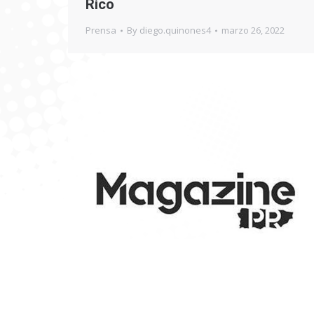
Rico
Prensa
By
diego.quinones4
marzo 26, 2022