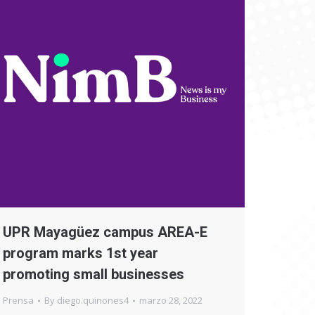
UPR Mayagüez campus AREA-E
program marks 1st year
promoting small businesses
Prensa
By
diego.quinones4
marzo 28, 2022