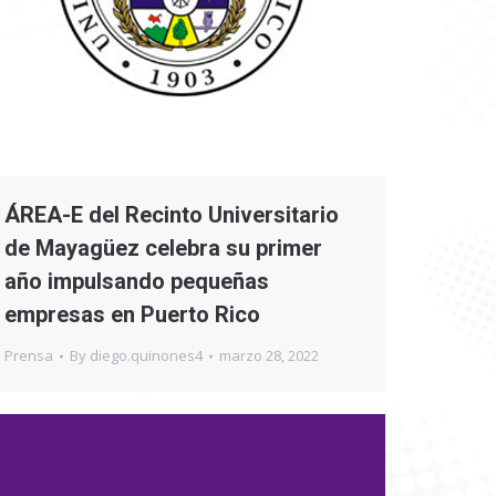
ÁREA-E del Recinto Universitario
de Mayagüez celebra su primer
año impulsando pequeñas
empresas en Puerto Rico
Prensa
By
diego.quinones4
marzo 28, 2022