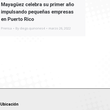
Mayagüez celebra su primer año
impulsando pequeñas empresas
en Puerto Rico
Prensa
By
diego.quinones4
marzo 26, 2022
Ubicación