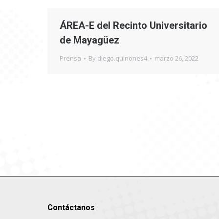
ÁREA-E del Recinto Universitario
de Mayagüez
Prensa
By
diego.quinones4
marzo 26, 2022
Contáctanos