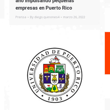
año impulsando pequeñas
empresas en Puerto Rico
Prensa
By
diego.quinones4
marzo 26, 2022