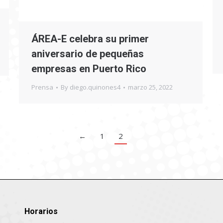
ÁREA-E celebra su primer
aniversario de pequeñas
empresas en Puerto Rico
Prensa
By
diego.quinones4
marzo 25, 2022
←
1
2
Horarios