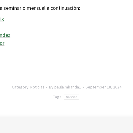
da seminario mensual a continuación:
ix
ández
or
Category:
Noticias
By
paula.miranda1
September 18, 2024
Tags:
Noticias