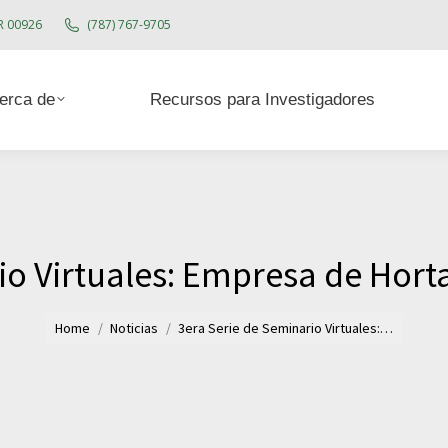
PR 00926
(787) 767-9705
Acerca de
Recursos para Investigadores
erca de
Recursos para Investigadores
io Virtuales: Empresa de Horta
You are here:
Home
Noticias
3era Serie de Seminario Virtuales:…