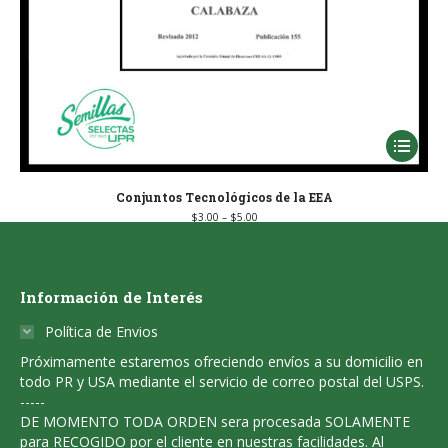
This
product
has
Conjuntos Tecnológicos de la EEA
Price
$
3.00
–
$
5.00
multiple
range:
$3.00
through
variants
$5.00
The
Información de Interés
options
Política de Envios
may
Próximamente estaremos ofreciendo envíos a su domicilio en
be
todo PR y USA mediante el servicio de correo postal del USPS.
chosen
-----
DE MOMENTO TODA ORDEN sera procesada SOLAMENTE
on
para RECOGIDO por el cliente en nuestras facilidades. Al