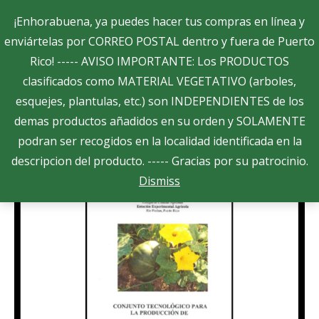
Search:
¡Enhorabuena, ya puedes hacer tus compras en línea y
enviártelas por CORREO POSTAL dentro y fuera de Puerto
Rico! ----- AVISO IMPORTANTE: Los PRODUCTOS
$
0.00
0
clasificados como MATERIAL VEGETATIVO (arboles,
esquejes, plantulas, etc.) son INDEPENDIENTES de los
Showing the single result
demas productos añadidos en su orden y SOLAMENTE
podran ser recogidos en la localidad identificada en la
descripcion del producto. ----- Gracias por su patrocinio.
Dismiss