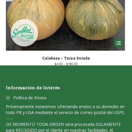
This
product
has
Calabaza – Taína Dorada
Price
$
4.00
–
$
180.00
multiple
range:
$4.00
through
variants
$180.00
The
Información de Interés
options
Política de Envios
may
Próximamente estaremos ofreciendo envíos a su domicilio en
be
todo PR y USA mediante el servicio de correo postal del USPS.
chosen
-----
DE MOMENTO TODA ORDEN sera procesada SOLAMENTE
on
para RECOGIDO por el cliente en nuestras facilidades. Al