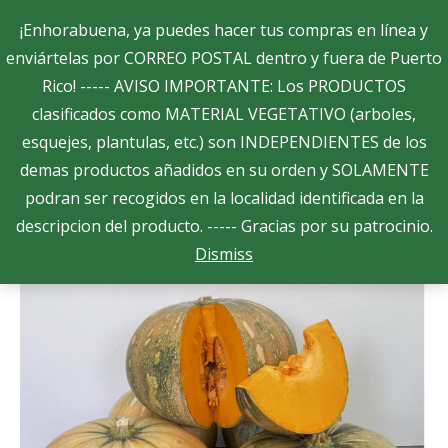
Search:
¡Enhorabuena, ya puedes hacer tus compras en línea y
enviártelas por CORREO POSTAL dentro y fuera de Puerto
Rico! ----- AVISO IMPORTANTE: Los PRODUCTOS
$
0.00
0
clasificados como MATERIAL VEGETATIVO (arboles,
esquejes, plantulas, etc.) son INDEPENDIENTES de los
Showing the single result
demas productos añadidos en su orden y SOLAMENTE
podran ser recogidos en la localidad identificada en la
descripcion del producto. ----- Gracias por su patrocinio.
Dismiss