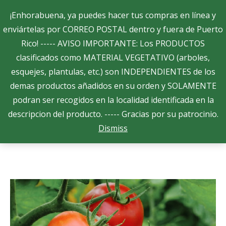
Search:
¡Enhorabuena, ya puedes hacer tus compras en línea y
enviártelas por CORREO POSTAL dentro y fuera de Puerto
Rico! ----- AVISO IMPORTANTE: Los PRODUCTOS
$
0.00
0
clasificados como MATERIAL VEGETATIVO (arboles,
esquejes, plantulas, etc.) son INDEPENDIENTES de los
demas productos añadidos en su orden y SOLAMENTE
Tomate-Floradade
podran ser recogidos en la localidad identificada en la
You are here:
descripcion del producto. ----- Gracias por su patrocinio.
Home
Uncategorized
Tomate-Floradade
Dismiss