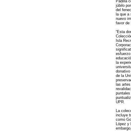
Padilla c
júbilo po
del fene
la que a 
nuevo imp
favor de 
“Esta do
Colecció
Isla Rec
Corporac
signific
esfuerzo
educació
la experi
universit
donativo
de la Uni
preservac
las artes
revalida
puntales 
puntualiz
UPR.
La colec
incluye t
como Go
López y 
embargo, 