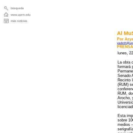
Al MuS
Por Azya
yadeth@up
PRENSA
lunes, 2
La obra d
formará 
Permanen
Senado 
Recinto 
(RUM) se
conferenc
RUM, doc
Arocho, y
Universi
licenciad
Esta imp
sobre 10
medios –
serigrafí