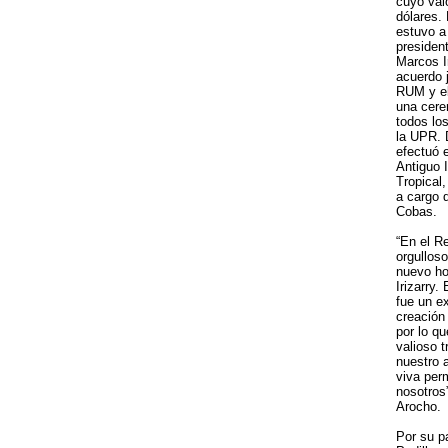
cuyo val
dólares. 
estuvo a
president
Marcos Ir
acuerdo 
RUM y el
una cere
todos lo
la UPR. 
efectuó e
Antiguo I
Tropical
a cargo 
Cobas.
“En el R
orgulloso
nuevo ho
Irizarry.
fue un e
creación 
por lo q
valioso t
nuestro a
viva per
nosotros”
Arocho.
Por su pa