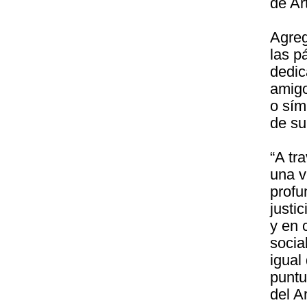
de Ar
Agreg
las p
dedic
amigo
o sím
de su
“A tr
una v
profu
justi
y en 
socia
igual
puntu
del A