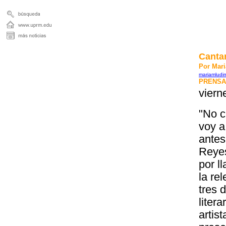
Cantar
Por Mar
mariamlud
PRENSA
viern
"No c
voy a
antes
Reyes
por l
la re
tres 
litera
artis