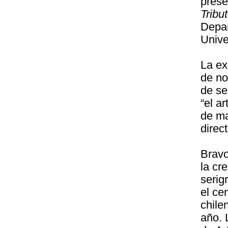
prese
Tribu
Depa
Unive
La ex
de no
de se
“el a
de ma
direc
Bravo
la cr
serig
el ce
chile
año. 