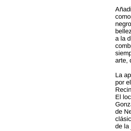
Añadi
como 
negro
belle
a la d
comba
siemp
arte,
La ap
por e
Recin
El lo
Gonz
de Ne
clási
de la