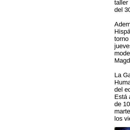
talle
del 3
Ademá
Hispá
torno
jueve
moder
Magda
La Ga
Human
del e
Está 
de 10
marte
los v