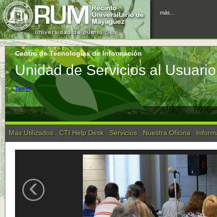
más...
Centro de Tecnologías de Información
Unidad de Servicios al Usuar
Tweet
Mas Utilizados
CTI Help Desk
Servicios
Nuestra Oficina
Inform
‹