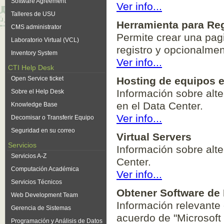
Software Agreement
Ver info...
Talleres de USU
Herramienta para Re
CMS administrator
Permite crear una pa
Laboratorio Virtual (VCL)
registro y opcionalme
Inventory System
Ver info...
CTI Help Desk
Open Service ticket
Hosting de equipos e
Información sobre alte
Sobre el Help Desk
en el Data Center.
Knowledge Base
Ver info...
Decomisar o Transferir Equipo
Seguridad en su correo
Virtual Servers
Servicios
Información sobre alte
Servicios A-Z
Center.
Computación Académica
Ver info...
Servicios Técnicos
Obtener Software de 
Web Development Team
Información relevante 
Gerencia de Sistemas
acuerdo de "Microsof
Programación y Análisis de Datos