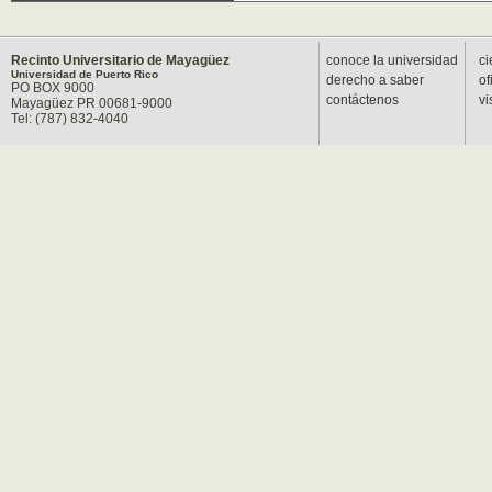
Recinto Universitario de Mayagüez
conoce la universidad
ci
Universidad de Puerto Rico
derecho a saber
of
PO BOX 9000
contáctenos
vi
Mayagüez PR 00681-9000
Tel: (787) 832-4040