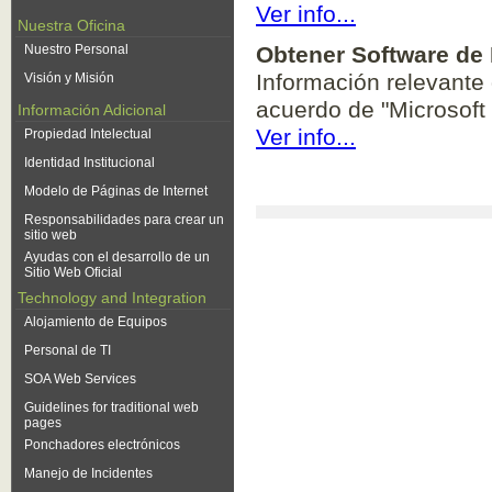
Ver info...
Nuestra Oficina
Nuestro Personal
Obtener Software de 
Información relevante 
Visión y Misión
acuerdo de "Microsoft
Información Adicional
Ver info...
Propiedad Intelectual
Identidad Institucional
Modelo de Páginas de Internet
Responsabilidades para crear un
sitio web
Ayudas con el desarrollo de un
Sitio Web Oficial
Technology and Integration
Alojamiento de Equipos
Personal de TI
SOA Web Services
Guidelines for traditional web
pages
Ponchadores electrónicos
Manejo de Incidentes