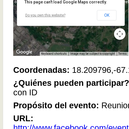
urposes only
For development purposes only
For deve
This page can't load Google Maps correctly.
OK
Do you own this website?
Keyboard shortcuts
Image may be subject to copyright
Terms
Coordenadas:
18.209796,-67
urposes only
For development purposes only
For deve
¿Quiénes pueden participar
con ID
Propósito del evento:
Reunio
URL:
http://www.facebook.com/even