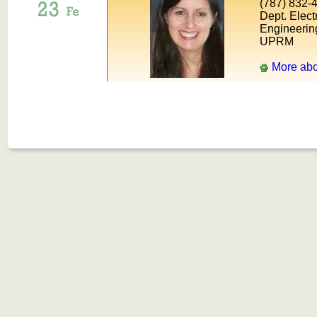
(787) 832-
Dept. Elect
Engineerin
UPRM
More abo