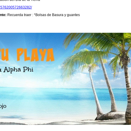
s/1576200572663282/
nte:
Recuerda traer : *Bolsas de Basura y guantes