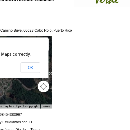
 Camino Buyé, 00623 Cabo Rojo, Puerto Rico
 Maps correctly.
OK
For development purposes only
e may be subject to copyright
Terms
198454383967
y Estudiantes con ID
ación del Día de la Tierra