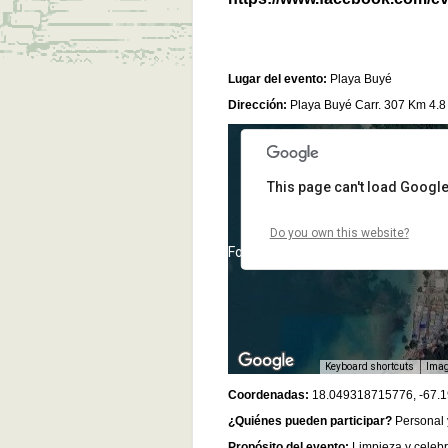
Lugar del evento:
Playa Buyé
Dirección:
Playa Buyé Carr. 307 Km 4.8
This page can't load Google
Do you own this website?
For development purposes only
Keyboard shortcuts
Imag
Coordenadas:
18.049318715776, -67.
¿Quiénes pueden participar?
Personal 
Propósito del evento:
Limpieza y celebr