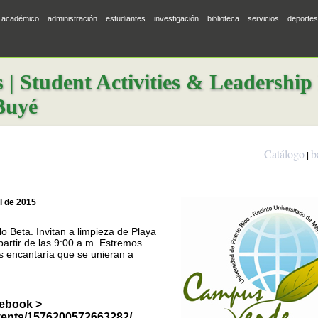
académico
administración
estudiantes
investigación
biblioteca
servicios
deportes
 Student Activities & Leadership
Buyé
Catálogo
b
|
l de 2015
o Beta. Invitan a limpieza de Playa
partir de las 9:00 a.m. Estremos
s encantaría que se unieran a
cebook >
For development purposes only
vents/1576200572663282/