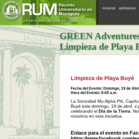
mi portal
admisiones
GREEN Adventures |
Limpieza de Playa 
Limpieza de Playa Buyé
Fecha del Evento: Domingo, 19 de Abri
Hora del Evento: 9:00 a.m.
La Sororidad Mu Alpha Phi, Capítul
Buyé este domingo, 19 de abril, a 
celebrando el
Día de la Tierra
. No
nosotros en esta iniciativa.
Enlace para el evento en Fa
For development purposes only
https://www.facebook.com/e