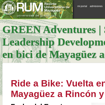
mi portal
admisiones
GREEN Adventures | S
Leadership Developmen
en bici de Mayagüez a
Ride a Bike: Vuelta en
Mayagüez a Rincón y