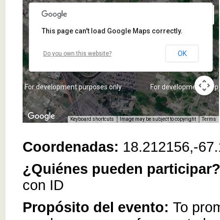
This page can't load Google Maps correctly.
OK
Do you own this website?
For development purposes only
For development purp
Keyboard shortcuts
Image may be subject to copyright
Terms
Coordenadas:
18.212156,-67
¿Quiénes pueden participar
con ID
Propósito del evento:
To pro