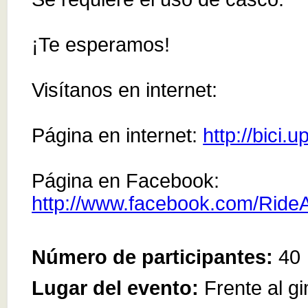
¡Te esperamos!
Visítanos en internet:
Página en internet:
http://bici.
Página en Facebook:
http://www.facebook.com/Rid
Número de participantes:
40
For development purposes only
For development purp
Lugar del evento:
Frente al g