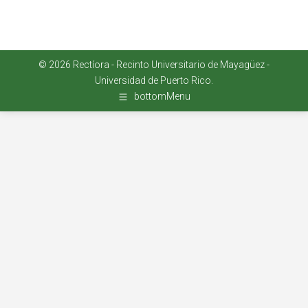
© 2026
Rectíora
-
Recinto Universitario de Mayagüez
-
Universidad de Puerto Rico
.
bottomMenu