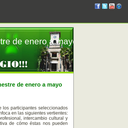
RUM
RUM
RUM
R
en
en
en
en
facebook
twitter
YouTube
iTunes
stre de enero a mayo
emestre de enero a mayo
 los participantes seleccionados
foca en las siguientes vertientes:
profesional, intercambio cultural y
ectiva de cómo éstas nos pueden