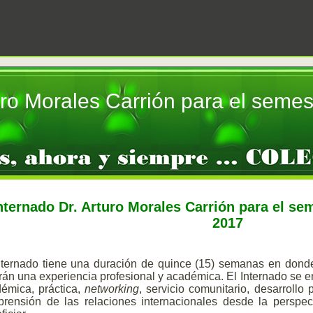
turo Morales Carrión para el seme
nternado Dr. Arturo Morales Carrión para el s
2017
nternado tiene una duración de quince (15) semanas en donde
rán una experiencia profesional y académica. El Internado se en
émica, práctica,
networking
, servicio comunitario, desarrollo 
rensión de las relaciones internacionales desde la persp