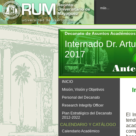
más...
Decanato de Asuntos Académicos
Internado Dr. Ar
2017
INICIO
I
Misión, Visión y Objetivos
Personal del Decanato
Research Integrity Officer
Plan Estratégico del Decanato
El I
2012-2022
tend
CALENDARIO Y CATÁLOGO
acad
comp
Calendario Académico