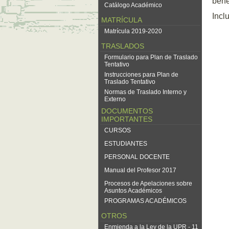
bene
Catálogo Académico
Incl
MATRÍCULA
Matrícula 2019-2020
TRASLADOS
Formulario para Plan de Traslado
Tentativo
Instrucciones para Plan de
Traslado Tentativo
Normas de Traslado Interno y
Externo
DOCUMENTOS
IMPORTANTES
CURSOS
ESTUDIANTES
PERSONAL DOCENTE
Manual del Profesor 2017
Procesos de Apelaciones sobre
Asuntos Académicos
PROGRAMAS ACADÉMICOS
OTROS
Enmienda a la Ley de la UPR - 11