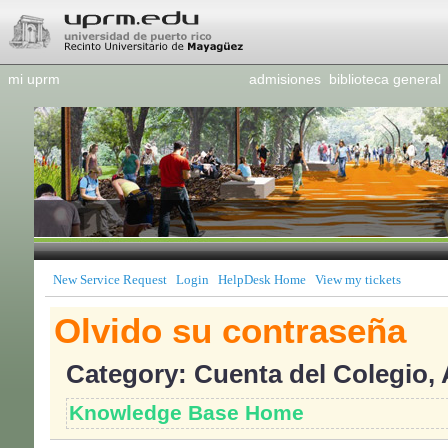
mi uprm
admisiones
biblioteca general
New Service Request
Login
HelpDesk Home
View my tickets
Olvido su contraseña
Category: Cuenta del Colegio, 
Knowledge Base Home