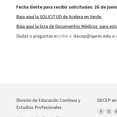
Fecha límite para recibir solicitudes: 26 de jun
Baja aquí la SOLICITUD de Acelera en Verde.
Baja aquí la lista de Documentos Médicos para est
Dudas o preguntas e
scribe a:
decep@uprm.edu o a
División de Educación Continua y
DECEP en 
Estudios Profesionales
Find us on:
Faceboo
X