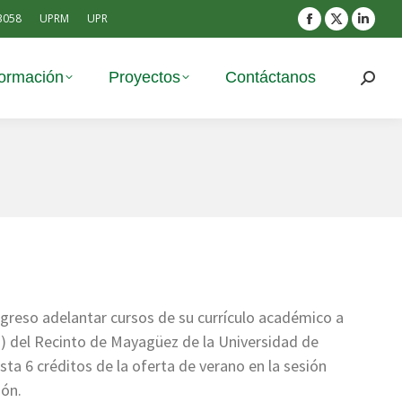
 3058
UPRM
UPR
Facebook
X
Linke
page
page
page
opens
opens
open
formación
Proyectos
Contáctanos
Search
in
in
in
new
new
new
window
window
wind
ngreso adelantar cursos de su currículo académico a
P) del Recinto de Mayagüez de la Universidad de
ta 6 créditos de la oferta de verano en la sesión
ión.