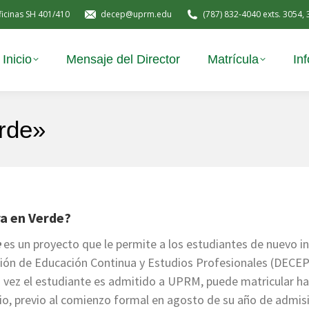
ficinas SH 401/410
decep@uprm.edu
(787) 832-4040 exts. 3054,
Inicio
Mensaje del Director
Matrícula
In
rde»
ra en Verde?
e
es un proyecto que le permite a los estudiantes de nuevo i
isión de Educación Continua y Estudios Profesionales (DECE
 vez el estudiante es admitido a UPRM, puede matricular has
io, previo al comienzo formal en agosto de su año de admis