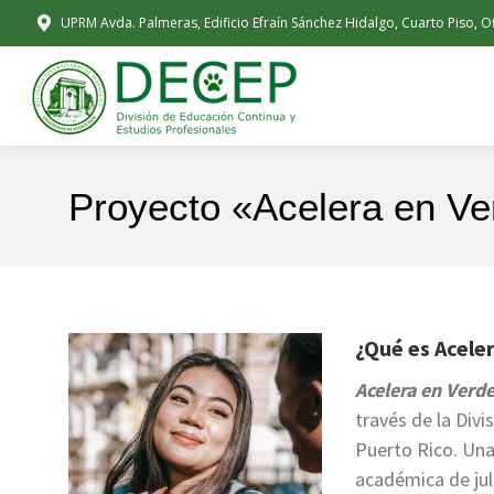
UPRM Avda. Palmeras, Edificio Efraín Sánchez Hidalgo, Cuarto Piso, O
Proyecto «Acelera en Ve
¿Qué es Acele
Acelera en Verd
través de la Div
Puerto Rico. Una
académica de jul