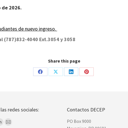
io de 2026.
udiantes de nuevo ingreso.
l (787)832-4040 Ext.3054 y 3058
Share this page
Share
Share
Share
Share
on
on
on
on
Facebook
X
LinkedIn
Pinterest
las redes sociales:
Contactos DECEP
PO Box 9000
k
Linkedin
Mail