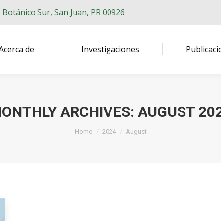
n Botánico Sur, San Juan, PR 00926
Acerca de
Investigaciones
Publicaci
ONTHLY ARCHIVES:
AUGUST 20
You are here:
Home
2024
August