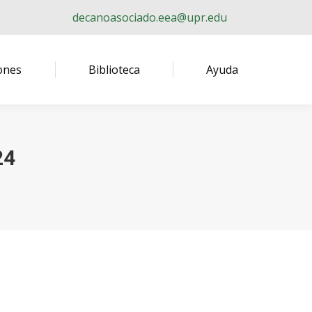
decanoasociado.eea@upr.edu
ones
Biblioteca
Ayuda
24