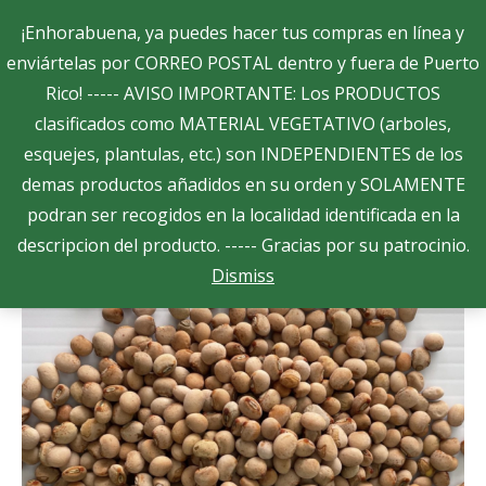
Search:
¡Enhorabuena, ya puedes hacer tus compras en línea y
enviártelas por CORREO POSTAL dentro y fuera de Puerto
Rico! ----- AVISO IMPORTANTE: Los PRODUCTOS
$
0.00
0
clasificados como MATERIAL VEGETATIVO (arboles,
esquejes, plantulas, etc.) son INDEPENDIENTES de los
Showing all 2 results
demas productos añadidos en su orden y SOLAMENTE
podran ser recogidos en la localidad identificada en la
descripcion del producto. ----- Gracias por su patrocinio.
Dismiss