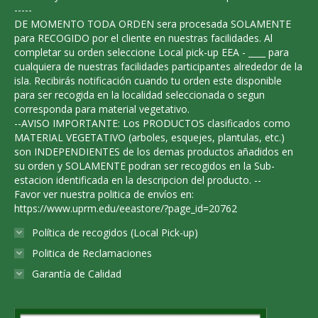
chosen
-----
DE MOMENTO TODA ORDEN sera procesada SOLAMENTE
on
para RECOGIDO por el cliente en nuestras facilidades. Al
the
completar su orden seleccione Local pick-up EEA - ____ para
product
cualquiera de nuestras facilidades participantes alrededor de la
isla. Recibirás notificación cuando tu orden este disponible
page
para ser recogida en la localidad seleccionada o segun
corresponda para material vegetativo.
--AVISO IMPORTANTE: Los PRODUCTOS clasificados como
MATERIAL VEGETATIVO (arboles, esquejes, plantulas, etc.)
son INDEPENDIENTES de los demas productos añadidos en
su orden y SOLAMENTE podran ser recogidos en la Sub-
estacion identificada en la descripcion del producto. --
Favor ver nuestra politica de envíos en:
https://www.uprm.edu/eeastore/?page_id=20762
Política de recogidos (Local Pick-up)
Politica de Reclamaciones
Garantía de Calidad