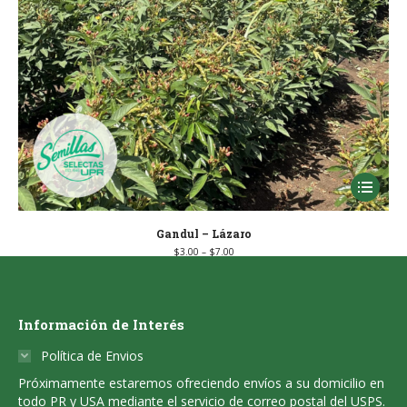
the
product
page
This
product
has
Gandul – Lázaro
Price
$
3.00
–
$
7.00
multiple
range:
$3.00
through
variants
$7.00
The
Información de Interés
options
Política de Envios
may
Próximamente estaremos ofreciendo envíos a su domicilio en
be
todo PR y USA mediante el servicio de correo postal del USPS.