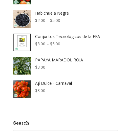
the
Habichuela Negra
product
Price
$
2.00
–
$
5.00
page
range:
$2.00
Conjuntos Tecnológicos de la EEA
through
$5.00
Price
$
3.00
–
$
5.00
range:
$3.00
PAPAYA MARADOL ROJA
through
$5.00
$
3.00
Ají Dulce - Carnaval
$
3.00
Search