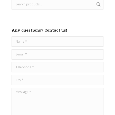
Any questions? Contact us!
Name *
E-mail *
Telephone *
City *
Message *