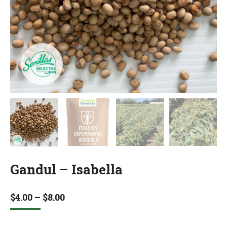
Gandul – Isabella
Price
$
4.00
–
$
8.00
range:
$4.00
through