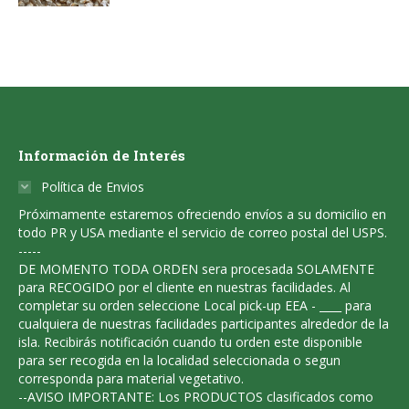
product
options
the
has
may
product
multiple
be
page
variants.
chosen
The
on
options
the
Información de Interés
may
product
be
Política de Envios
page
chosen
Próximamente estaremos ofreciendo envíos a su domicilio en
todo PR y USA mediante el servicio de correo postal del USPS.
on
-----
the
DE MOMENTO TODA ORDEN sera procesada SOLAMENTE
para RECOGIDO por el cliente en nuestras facilidades. Al
product
completar su orden seleccione Local pick-up EEA - ____ para
page
cualquiera de nuestras facilidades participantes alrededor de la
isla. Recibirás notificación cuando tu orden este disponible
para ser recogida en la localidad seleccionada o segun
corresponda para material vegetativo.
--AVISO IMPORTANTE: Los PRODUCTOS clasificados como