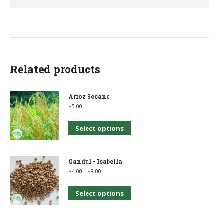
Related products
Arroz Secano
$
5.00
This
Select options
product
has
Gandul - Isabella
multiple
Price
$
4.00
–
$
8.00
range:
variants.
$4.00
through
$8.00
This
Select options
The
product
options