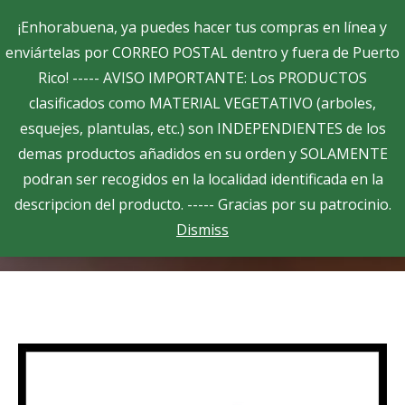
Search:
¡Enhorabuena, ya puedes hacer tus compras en línea y
enviártelas por CORREO POSTAL dentro y fuera de Puerto
Rico! ----- AVISO IMPORTANTE: Los PRODUCTOS
$
0.00
0
clasificados como MATERIAL VEGETATIVO (arboles,
esquejes, plantulas, etc.) son INDEPENDIENTES de los
demas productos añadidos en su orden y SOLAMENTE
Habichuelas rojas – Badillo
podran ser recogidos en la localidad identificada en la
You are here:
descripcion del producto. ----- Gracias por su patrocinio.
Home
Semillas
Botanicas
Dismiss
Habichuelas rojas – Badillo