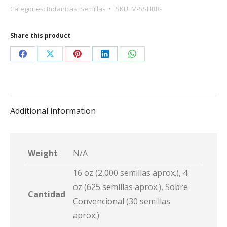
Categories:
Botanicas
,
Semillas
SKU:
M-SSHRB-
Badillo
quantity
Share this product
Share
Share
Share
Share
Share
on
on
on
on
on
Facebook
X
Pinterest
LinkedIn
WhatsApp
Additional information
Weight
N/A
16 oz (2,000 semillas aprox.), 4
oz (625 semillas aprox.), Sobre
Cantidad
Convencional (30 semillas
aprox.)