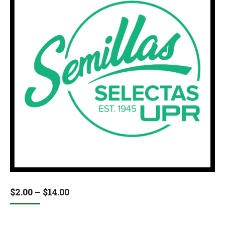
Price
$
2.00
–
$
14.00
range:
$2.00
through