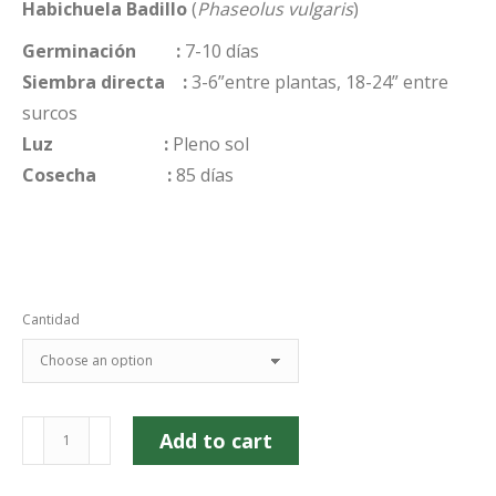
Habichuela Badillo
(
Phaseolus vulgaris
)
$14.00
Germinación :
7-10 días
Siembra directa :
3-6”entre plantas, 18-24” entre
surcos
Luz :
Pleno sol
Cosecha :
85 días
Cantidad
Habichuelas
Add to cart
rojas
-