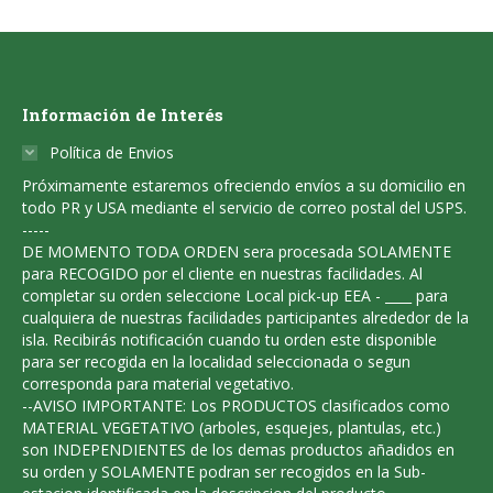
be
page
variants.
chosen
The
on
options
the
Información de Interés
may
product
be
Política de Envios
page
chosen
Próximamente estaremos ofreciendo envíos a su domicilio en
todo PR y USA mediante el servicio de correo postal del USPS.
on
-----
the
DE MOMENTO TODA ORDEN sera procesada SOLAMENTE
para RECOGIDO por el cliente en nuestras facilidades. Al
product
completar su orden seleccione Local pick-up EEA - ____ para
page
cualquiera de nuestras facilidades participantes alrededor de la
isla. Recibirás notificación cuando tu orden este disponible
para ser recogida en la localidad seleccionada o segun
corresponda para material vegetativo.
--AVISO IMPORTANTE: Los PRODUCTOS clasificados como
MATERIAL VEGETATIVO (arboles, esquejes, plantulas, etc.)
son INDEPENDIENTES de los demas productos añadidos en
su orden y SOLAMENTE podran ser recogidos en la Sub-