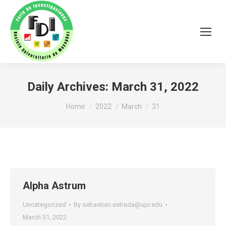
Daily Archives:
March 31, 2022
You are here:
Home
2022
March
31
Alpha Astrum
Uncategorized
By
sebastian.estrada@upr.edu
March 31, 2022