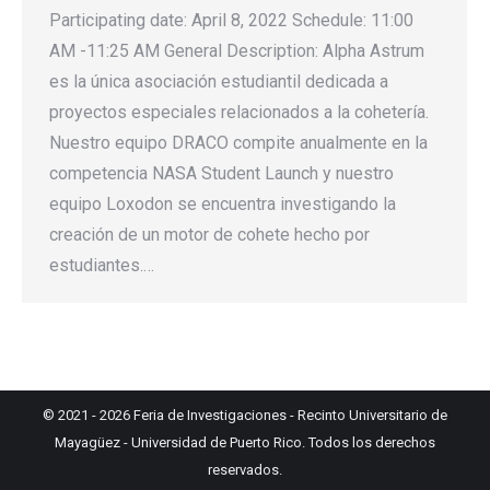
Participating date: April 8, 2022 Schedule: 11:00
AM -11:25 AM General Description: Alpha Astrum
es la única asociación estudiantil dedicada a
proyectos especiales relacionados a la cohetería.
Nuestro equipo DRACO compite anualmente en la
competencia NASA Student Launch y nuestro
equipo Loxodon se encuentra investigando la
creación de un motor de cohete hecho por
estudiantes.…
© 2021 - 2026
Feria de Investigaciones
-
Recinto Universitario de
Mayagüez
-
Universidad de Puerto Rico
. Todos los derechos
reservados.