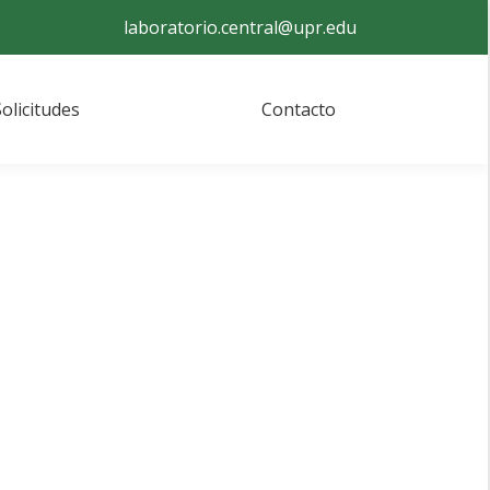
laboratorio.central@upr.edu
Solicitudes
Contacto