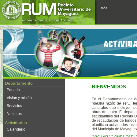
más...
Departamento
BIENVENIDOS
Portada
Visión y misión
En el Departamento de Act
nuestra razón de ser
… ten
Servicios
culturales que incluyen p
obras de teatro. El depar
Nosotros
estudiantiles del Recinto U
de recaudación de fondos 
Actividades
planifican actividades inst
del Municipio de Mayagüez,
Calendario