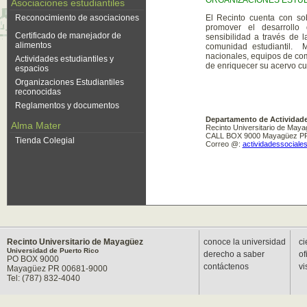
ORGANIZACIONES ESTUD
Asociaciones estudiantiles
Reconocimiento de asociaciones
El Recinto cuenta con s
promover el desarrollo d
Certificado de manejador de
sensibilidad a través de 
alimentos
comunidad estudiantil. M
nacionales, equipos de com
Actividades estudiantiles y
de enriquecer su acervo cu
espacios
Organizaciones Estudiantiles
reconocidas
Reglamentos y documentos
Departamento de Actividades
Alma Mater
Recinto Universitario de May
CALL BOX 9000 Mayagüez PR
Tienda Colegial
Correo @:
actividadessocial
Recinto Universitario de Mayagüez
conoce la universidad
ci
Universidad de Puerto Rico
derecho a saber
of
PO BOX 9000
contáctenos
vi
Mayagüez PR 00681-9000
Tel: (787) 832-4040