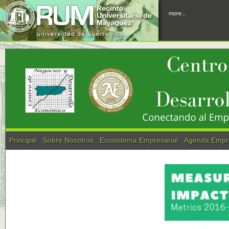
more...
Principal
Sobre Nosotros
Ecosistema Empresarial
Agenda Empre