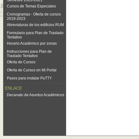
Semestre 2020-2021
Cursos de Temas Especiales
Cronogramas - Oferta de cursos
2019-2023
Abreviaturas de los edificios RUM
Formulario para Plan de Traslado
Tentativo
Horario Académico por zonas
Instrucciones para Plan de
Traslado Tentativo
Oferta de Cursos
Oferta de Cursos en Mi Portal
Pasos para instalar PuTTY
ENLACE
Decanato de Asuntos Académicos