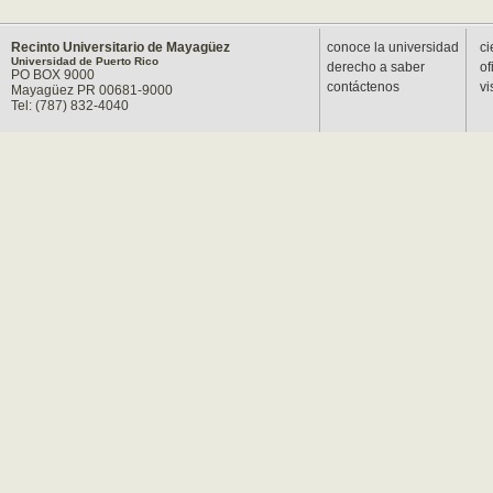
Recinto Universitario de Mayagüez
conoce la universidad
ci
Universidad de Puerto Rico
derecho a saber
of
PO BOX 9000
contáctenos
vi
Mayagüez PR 00681-9000
Tel: (787) 832-4040