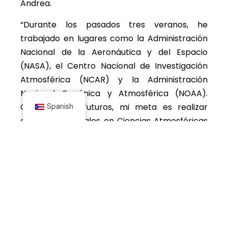
Andrea.
“Durante los pasados tres veranos, he
trabajado en lugares como la Administración
Nacional de la Aeronáutica y del Espacio
(NASA), el Centro Nacional de Investigación
Atmosférica (NCAR) y la Administración
Nacional Oceánica y Atmosférica (NOAA).
Como planes futuros, mi meta es realizar
Spanish
estudios doctorales en Ciencias Atmosféricas
con un enfoque en la meteorología tropical”,
agregó Stephanie.
Por su lado, el doctor Agustín Rullán Toro,
rector del RUM, expresó su orgullo y
satisfacción por el reconocimiento a las
colegiales.