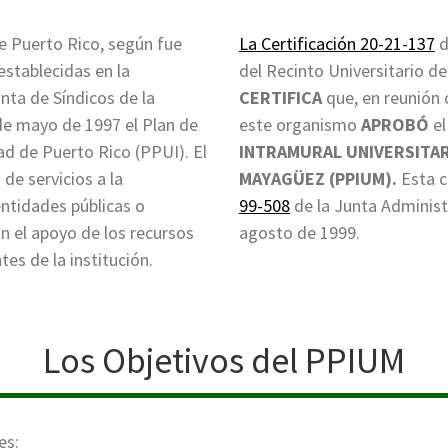
e Puerto Rico, según fue
La Certificación 20-21-137
d
stablecidas en la
del Recinto Universitario d
nta de Síndicos de la
CERTIFICA
que, en reunión 
 de mayo de 1997 el Plan de
este organismo
APROBÓ
e
dad de Puerto Rico (PPUI). El
INTRAMURAL UNIVERSITAR
de servicios a la
MAYAGÜEZ (PPIUM).
Esta c
ntidades públicas o
99-508
de la Junta Administr
on el apoyo de los recursos
agosto de 1999.
es de la institución.
Los Objetivos del PPIUM
es: