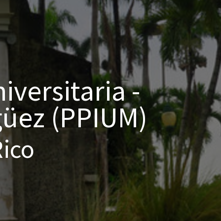
iversitaria -
güez (PPIUM)
Rico