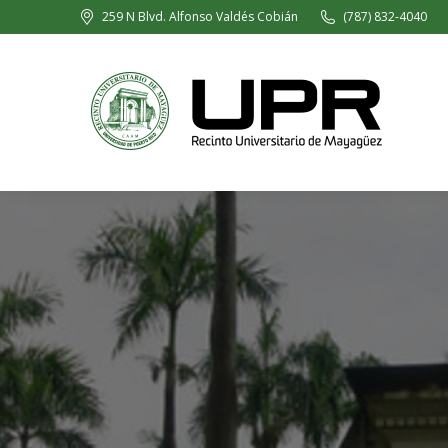
259 N Blvd. Alfonso Valdés Cobián
(787) 832-4040
H