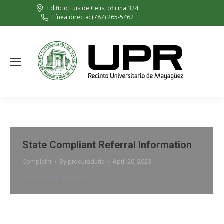
Edificio Luis de Celis, oficina 324
Línea directa: (787) 265-5462
State Compliant Referral Information
Complaint
By
procuraduria
April 20, 2023
Versión en español