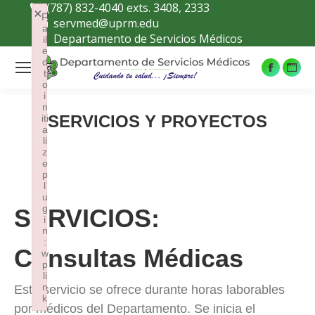
(787) 832-4040 exts. 3408, 2333
×
F
servmed@uprm.edu
a
Departamento de Servicios Médicos
il
e
d
t
Facebo
Siti
o
page
web
i
n
opens
pag
SERVICIOS Y PROYECTOS
iti
in
ope
a
li
new
in
z
e
window
new
p
win
l
u
g
SERVICIOS:
i
n
:
Consultas Médicas
w
p
li
n
Este servicio se ofrece durante horas laborables
k
por médicos del Departamento. Se inicia el
Failed to initialize plugin: wplink