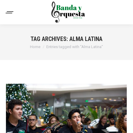
TAG ARCHIVES:
ALMA LATINA
You are here:
Home
Entries tagged with "Alma Latina"