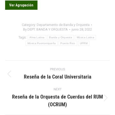
Ver Agrupación
Category:
Departamento de Banda y Orquesta
By
DEPT. BANDA Y ORQUESTA
junio 28, 2022
Tags:
Alma Latina
Banda y Orquesta
Música Latina
Música Puertorriqueña
Puerto Rico
UPRM
Post
PREVIOUS
navigation
Reseña de la Coral Universitaria
Previous
post:
NEXT
Reseña de la Orquesta de Cuerdas del RUM
Next
(OCRUM)
post: