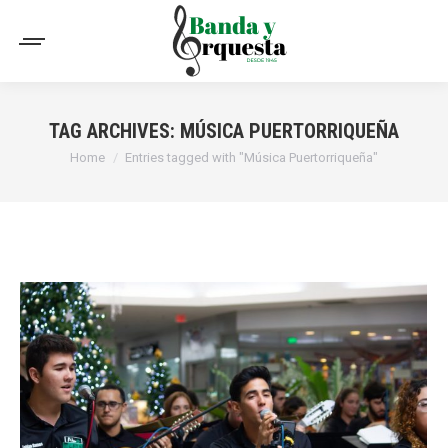
TAG ARCHIVES:
MÚSICA PUERTORRIQUEÑA
You are here:
Home
Entries tagged with "Música Puertorriqueña"