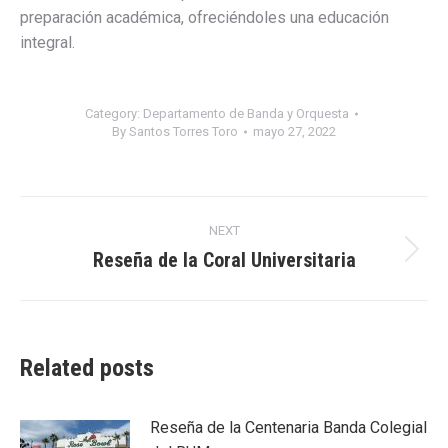
preparación académica, ofreciéndoles una educación
integral.
Category:
Departamento de Banda y Orquesta
By
Santos Torres Toro
mayo 27, 2022
Post
NEXT
navigation
Reseña de la Coral Universitaria
Next
post:
Related posts
Reseña de la Centenaria Banda Colegial