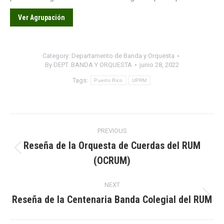
Ver Agrupación
Category:
Departamento de Banda y Orquesta
By
DEPT. BANDA Y ORQUESTA
junio 28, 2022
Tags:
Puerto Rico
UPRM
Post
PREVIOUS
navigation
Reseña de la Orquesta de Cuerdas del RUM
Previous
(OCRUM)
post:
NEXT
Reseña de la Centenaria Banda Colegial del RUM
Next
post: