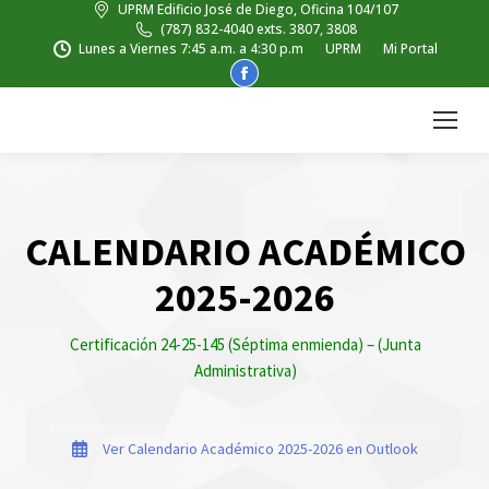
UPRM Edificio José de Diego, Oficina 104/107
(787) 832-4040 exts. 3807, 3808
Lunes a Viernes 7:45 a.m. a 4:30 p.m
UPRM
Mi Portal
Facebook
page
opens
in
new
window
CALENDARIO ACADÉMICO
2025-2026
Certificación 24-25-145 (Séptima enmienda) – (Junta
Administrativa)
Ver Calendario Académico 2025-2026 en Outlook