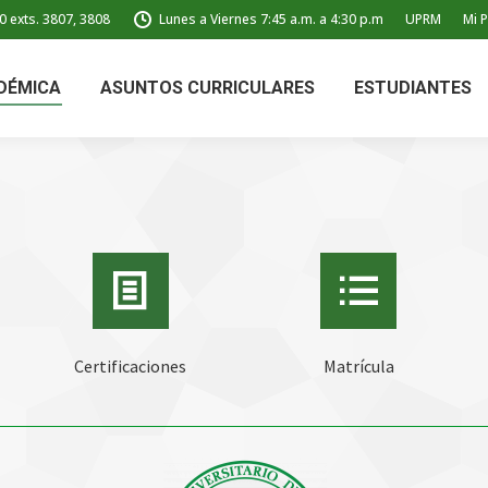
0 exts. 3807, 3808
Lunes a Viernes 7:45 a.m. a 4:30 p.m
UPRM
Mi P
DÉMICA
ASUNTOS CURRICULARES
ESTUDIANTES
Certificaciones
Matrícula