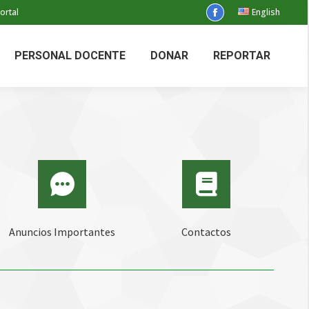
ortal
English
Facebook
page
opens
PERSONAL DOCENTE
DONAR
REPORTAR
in
new
window
Anuncios Importantes
Contactos