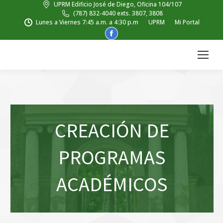
UPRM Edificio José de Diego, Oficina 104/107
(787) 832-4040 exts. 3807, 3808
Lunes a Viernes 7:45 a.m. a 4:30 p.m
UPRM
Mi Portal
Facebook
page
opens
in
new
window
CREACIÓN DE
PROGRAMAS
ACADÉMICOS