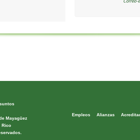
Correo-
suntos
Empleos
Alianzas
Acredita
o de Mayagüez
o Rico
eservados.