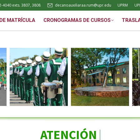
2-4040 exts. 3807, 3808
decanoauxiliaraa.rum@upr.edu
UPRM
UP
TRÍCULA
CRONOGRAMAS DE CURSOS
TRASLADOS
 DE MATRÍCULA
CRONOGRAMAS DE CURSOS
TRASL
ATENCIÓN ESTUD
|