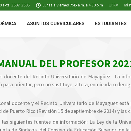
0 exts. 3807, 3808
Lunes a Viernes 7:45 a.m. a 4:30 p.m
UPRM
Mi P
DÉMICA
ASUNTOS CURRICULARES
ESTUDIANTES
MANUAL DEL PROFESOR 202
al docente del Recinto Universitario de Mayagüez. La in
 para orientar, pero no sustituye, altera, enmienda o derog
onal docente y el Recinto Universitario de Mayagüez está 
 de Puerto Rico (Revisión 15 de septiembre de 2014) y las c
n las siguientes fuentes de información: La Ley de la Univ
unta de Síndicos, del Consejo de Educación Superior, de la 