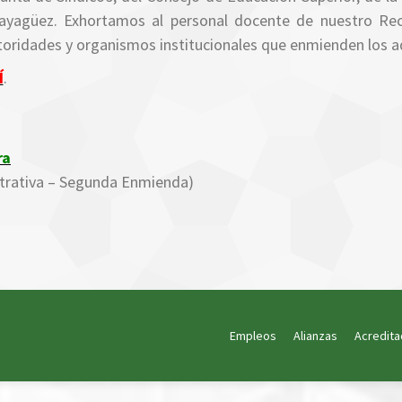
yagüez. Exhortamos al personal docente de nuestro Reci
utoridades y organismos institucionales que enmienden los aq
Í
.
ra
strativa – Segunda Enmienda)
Empleos
Alianzas
Acredita