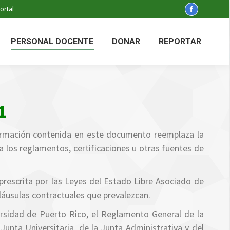
ortal
Facebook
page
opens
PERSONAL DOCENTE
DONAR
REPORTAR
in
new
window
1
formación contenida en este documento reemplaza la
a los reglamentos, certificaciones u otras fuentes de
prescrita por las Leyes del Estado Libre Asociado de
láusulas contractuales que prevalezcan.
ersidad de Puerto Rico, el Reglamento General de la
Junta Universitaria, de la Junta Administrativa y del