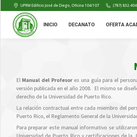
UPRM Edificio José de Diego, Oficina 104/107
(787) 832-404
INICIO
DECANATO
OFERTA ACA
El
Manual del Profesor
es una guía para el person
versión publicada en el año 2008. El mismo se diseñó
derecho de la Universidad de Puerto Rico.
La relación contractual entre cada miembro del pers
Puerto Rico, el Reglamento General de la Universidad
Para preparar este manual informativo se utilizaro
Universidad de Puerto Rico y certificaciones de la J